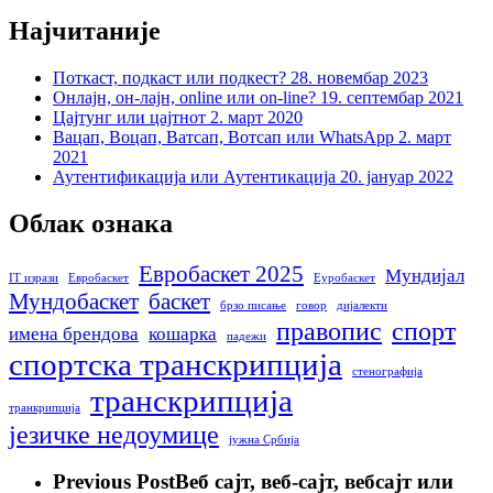
Најчитаније
Поткаст, подкаст или подкест?
28. новембар 2023
Онлајн, он-лајн, online или on-line?
19. септембар 2021
Цајтунг или цајтнот
2. март 2020
Вацап, Воцап, Ватсап, Вотсап или WhatsApp
2. март
2021
Аутентификација или Аутентикација
20. јануар 2022
Облак ознака
Евробаскет 2025
Мундијал
IT изрази
Евробаскет
Еуробаскет
Мундобаскет
баскет
брзо писање
говор
дијалекти
правопис
спорт
имена брендова
кошарка
падежи
спортска транскрипција
стенографија
транскрипција
транкрипција
језичке недоумице
јужна Србија
Previous Post
Веб сајт, веб-сајт, вебсајт или