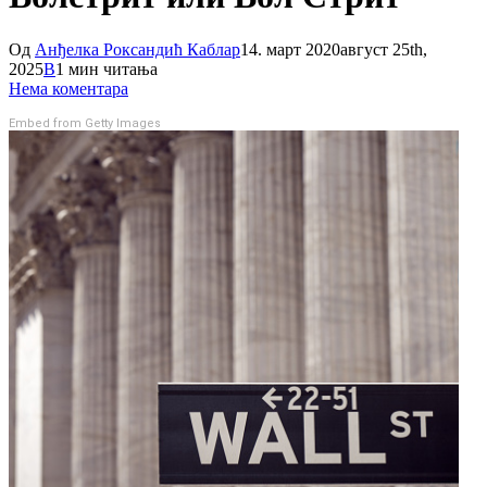
Од
Анђелка Роксандић Каблар
14. март 2020
август 25th,
2025
В
1 мин читања
Нема коментара
Embed from Getty Images