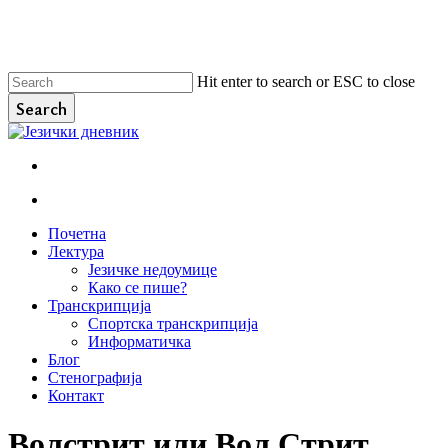
Skip
to
main
content
Hit enter to search or ESC to close
Search
Close
Search
facebook
instagram
email
search
Menu
search
Menu
Почетна
Лектура
Језичке недоумице
Како се пише?
Транскрипција
Спортска транскрипција
Информатичка
Блог
Стенографија
Контакт
Волстрит или Вол Стрит