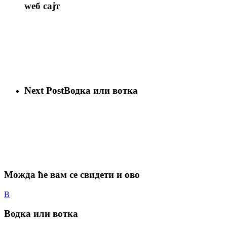
wеб сајт
Next Post
Водка или вотка
Можда ће вам се свидети и ово
Водка
В
или
вотка
Водка или вотка