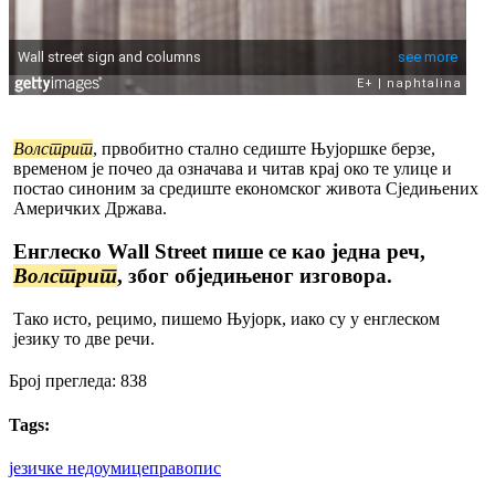
Волстрит
, првобитно стално седиште Њујоршке берзе,
временом је почео да означава и читав крај око те улице и
постао синоним за средиште економског живота Сједињених
Америчких Држава.
Енглеско
Wall Street
пише се као једна реч,
Волстрит
, због обједињеног изговора.
Тако исто, рецимо, пишемо Њујорк, иако су у енглеском
језику то две речи.
Број прегледа:
838
Tags:
језичке недоумице
правопис