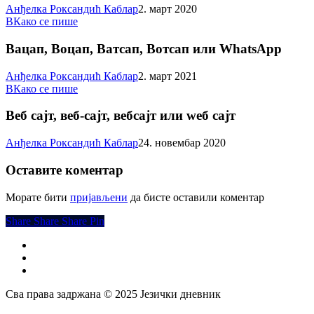
Анђелка Роксандић Каблар
2. март 2020
Вацап,
В
Како се пише
Воцап,
Ватсап,
Вацап, Воцап, Ватсап, Вотсап или WhatsApp
Вотсап
или
Анђелка Роксандић Каблар
2. март 2021
WhatsApp
Веб
В
Како се пише
сајт,
веб-
Веб сајт, веб-сајт, вебсајт или wеб сајт
сајт,
вебсајт
Анђелка Роксандић Каблар
24. новембар 2020
или
wеб
Оставите коментар
сајт
Морате бити
пријављени
да бисте оставили коментар
Share
Share
Share
Share
Pin
facebook
instagram
email
Сва права задржана © 2025 Језички дневник