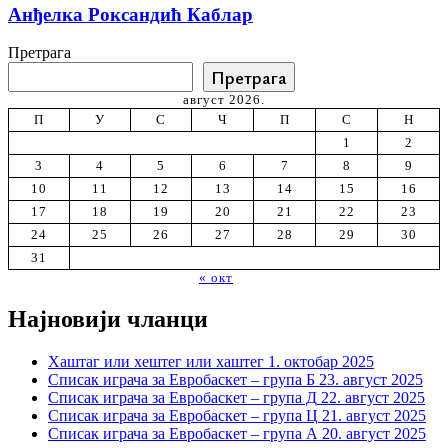
Анђелка Роксандић Каблар
Претрага
Претрага
август 2026.
П
У
С
Ч
П
С
Н
1
2
3
4
5
6
7
8
9
10
11
12
13
14
15
16
17
18
19
20
21
22
23
24
25
26
27
28
29
30
31
« окт
Најновији чланци
Хаштаг или хештег или хаштег
1. октобар 2025
Списак играча за Евробаскет – група Б
23. август 2025
Списак играча за Евробаскет – група Д
22. август 2025
Списак играча за Евробаскет – група Ц
21. август 2025
Списак играча за Евробаскет – група А
20. август 2025