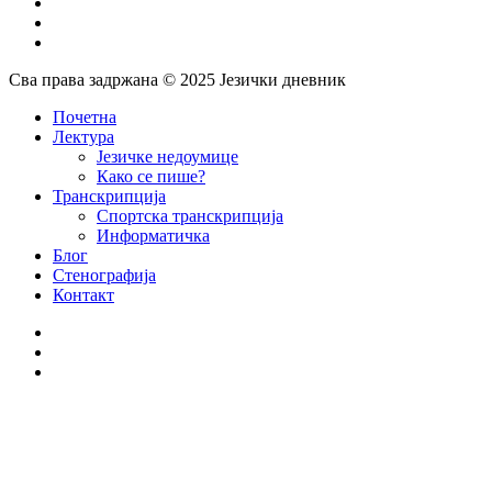
facebook
instagram
email
Сва права задржана © 2025 Језички дневник
Close
Почетна
Menu
Лектура
Језичке недоумице
Како се пише?
Транскрипција
Спортска транскрипција
Информатичка
Блог
Стенографија
Контакт
facebook
instagram
email