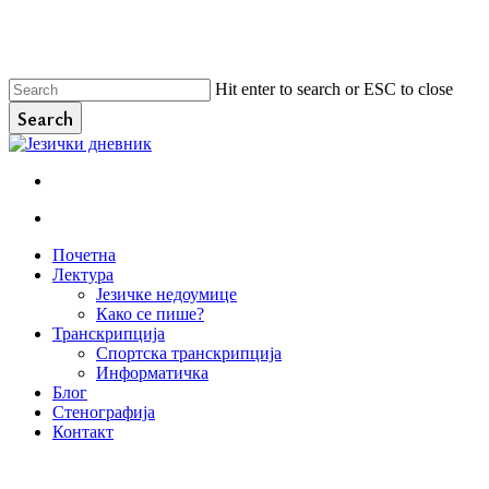
Skip
to
main
content
Hit enter to search or ESC to close
Search
Close
Search
facebook
instagram
email
search
Menu
search
Menu
Почетна
Лектура
Језичке недоумице
Како се пише?
Транскрипција
Спортска транскрипција
Информатичка
Блог
Стенографија
Контакт