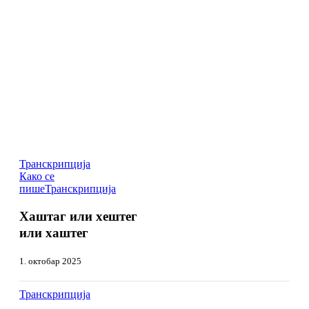
Транскрипција
Хаштаг
Како се
или
пише
Транскрипција
Хаштаг
хештег
или
или
Хаштаг или хештег
хештег
хаштег
или
или хаштег
хаштег
1. октобар 2025
Списак
Транскрипција
Списак
играча
играча