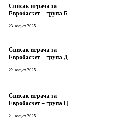
за
Списак играча за
за
Евробаскет
Евробаскет
Евробаскет – група Б
–
–
група
група
23. август 2025
Б
Б
Списак
Списак
играча
играча
Списак играча за
за
за
Евробаскет – група Д
Евробаскет
Евробаскет
–
–
група
22. август 2025
група
Д
Д
Списак
Списак
играча
играча
Списак играча за
за
за
Евробаскет – група Ц
Евробаскет
Евробаскет
–
–
група
21. август 2025
група
Ц
Ц
Списак
Списак
играча