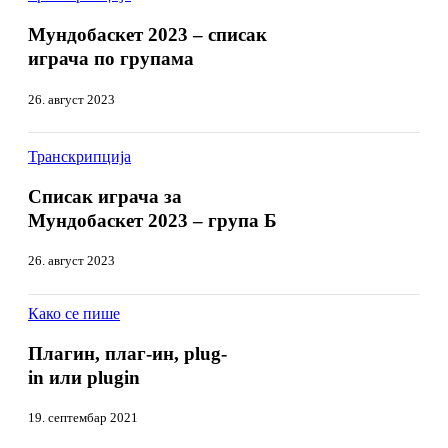
2023
2023
–
–
Мундобаскет 2023 – списак
списак
списак
играча по групама
играча
играча
по
по
групама
26. август 2023
групама
Списак
Списак
Транскрипција
играча
играча
за
за
Списак играча за
Мундобаскет
Мундобаскет
Мундобаскет 2023 – група Б
2023
2023
–
–
група
26. август 2023
група
Б
Б
Плагин,
Како се пише
Плагин,
плаг-
плаг-
ин,
Плагин, плаг-ин, plug-
ин,
plug-
in или plugin
plug-
in
in
или
или
19. септембар 2021
plugin
plugin