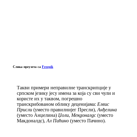
Слика преузета са
Freepik
Такви примери неправилне транскрипције у
српском језику јесу имена за која су сви чули и
користе их у таквом, погрешно
транскрибованом облику деценијама:
Елвис
Присли
(уместо правилнијег Пресли),
Анђелина
(уместо Анџелина)
Џоли
,
Мекдоналдс
(уместо
Макдоналдс),
Ал Паћино
(уместо Пачино).