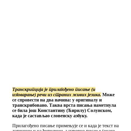
Транскрипција је прилагођено писање (и
изговарање) речи из страних живих језика.
Може
се спровести на два начина: у оригиналу и
транскрибовано. Таква врста писања наметнула
се била још Константину (Ћирилу) Солунском,
када је састављао словенску азбуку.
Прилагођено писање примењује се и када је текст на
латиници и на ћирилици, а изворно писање (онако