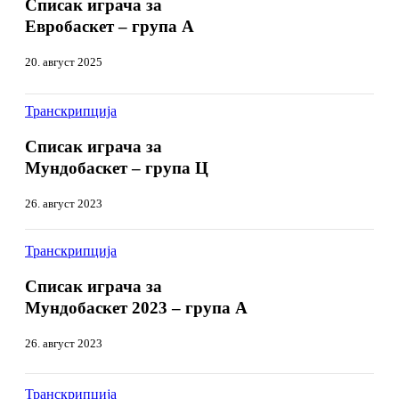
играча
Списак играча за
за
за
Евробаскет – група А
Евробаскет
Евробаскет
–
–
група
20. август 2025
група
А
А
Списак
Списак
Транскрипција
играча
играча
за
за
Списак играча за
Мундобаскет
Мундобаскет
Мундобаскет – група Ц
–
–
група
група
26. август 2023
Ц
Ц
Списак
Списак
Транскрипција
играча
играча
за
за
Списак играча за
Мундобаскет
Мундобаскет
Мундобаскет 2023 – група А
2023
2023
–
–
група
26. август 2023
група
А
А
Мундобаскет
Мундобаскет
Транскрипција