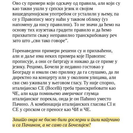
Ово су примери који одскачу од правила, али који су
као такви ушли у српски језик и својом
вишедеценијском употребом се усталили у њему, па
се у Правопису могу наћи у таквом облику (уз
напомену да нису правилни). То не значи да ћемо на
основу тих изузетака градити правило и да ћемо
прихватити сваку неправилно транскрибовану реч
зато што „сви тако говоре”.
Горенаведени примери решени су и прихваћени,
али и даље има неких примера које Правопис
прописује, а они се батргају и никако да се приме у
језику. Рецимо, Бочели је недавно гостовао у
Београду и имали смо прилику да га слушамо, да ли
директно на концерту или у околним улицама, али
сви смо уживали у његовом гласу. Ту није спорно,
италијанско CE (Bocelli) треба транскрибовати као
ЧЕ, али када помињемо америчког глумца
италијанског порекла, онда је он Паћино уместо
Пачино. А комбинација италијанских гласова CI и
CE у српском се преносе као ЧИ и ЧЕ.
Зашто онда не бисмо били доследни и пили капучино
и са Пачином, а не само са Бочелијем?