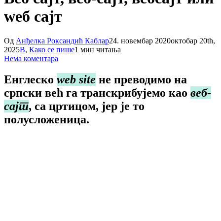
wеб сајт
Од
Анђелка Роксандић Каблар
24. новембар 2020
октобар 20th,
2025
В
,
Како се пише
1 мин читања
Нема коментара
Енглеско
web site
не преводимо на
српски већ га транскрибујемо као
веб-
сајт
, са цртицом, јер је то
полусложеница.