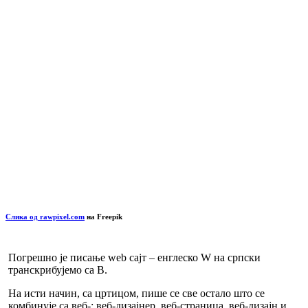
Слика од rawpixel.com
на Freepik
Погрешно је писање web сајт – енглеско W на српски
транскрибујемо са В.
На исти начин, са цртицом, пише се све остало што се
комбинује са веб-:
веб-дизајнер
,
веб-страница
,
веб-дизајн
и