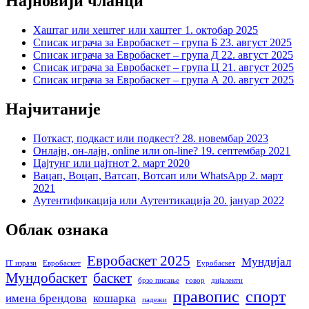
Најновији чланци
Хаштаг или хештег или хаштег
1. октобар 2025
Списак играча за Евробаскет – група Б
23. август 2025
Списак играча за Евробаскет – група Д
22. август 2025
Списак играча за Евробаскет – група Ц
21. август 2025
Списак играча за Евробаскет – група А
20. август 2025
Најчитаније
Поткаст, подкаст или подкест?
28. новембар 2023
Онлајн, он-лајн, online или on-line?
19. септембар 2021
Цајтунг или цајтнот
2. март 2020
Вацап, Воцап, Ватсап, Вотсап или WhatsApp
2. март
2021
Аутентификација или Аутентикација
20. јануар 2022
Облак ознака
Евробаскет 2025
Мундијал
IT изрази
Евробаскет
Еуробаскет
Мундобаскет
баскет
брзо писање
говор
дијалекти
правопис
спорт
имена брендова
кошарка
падежи