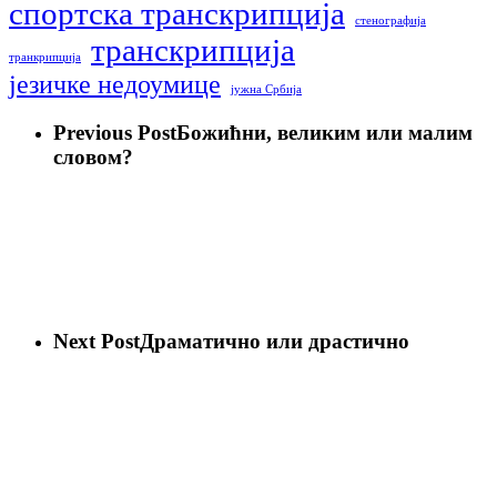
спортска транскрипција
стенографија
транскрипција
транкрипција
језичке недоумице
јужна Србија
Previous Post
Божићни, великим или малим
словом?
Next Post
Драматично или драстично