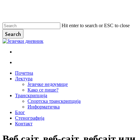
Skip
to
main
content
Hit enter to search or ESC to close
Search
Close
Search
facebook
instagram
email
search
Menu
search
Menu
Почетна
Лектура
Језичке недоумице
Како се пише?
Транскрипција
Спортска транскрипција
Информатичка
Блог
Стенографија
Контакт
Веб сајт, веб-сајт, вебсајт или