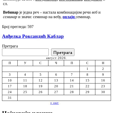
сл.
Вебинар
је једна реч – настала комбинацијом речи
веб
и
семинар
и значи: семинар на вебу,
онлајн
семинар.
Број прегледа:
597
Анђелка Роксандић Каблар
Претрага
Претрага
август 2026.
П
У
С
Ч
П
С
Н
1
2
3
4
5
6
7
8
9
10
11
12
13
14
15
16
17
18
19
20
21
22
23
24
25
26
27
28
29
30
31
« окт