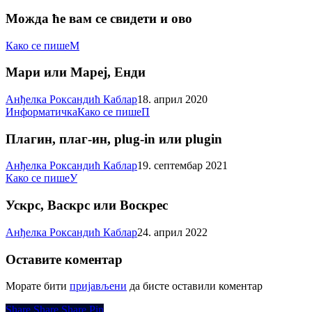
Можда ће вам се свидети и ово
Мари
Како се пише
М
или
Мареј,
Мари или Мареј, Енди
Енди
Анђелка Роксандић Каблар
18. април 2020
Плагин,
Информатичка
Како се пише
П
плаг-
ин,
Плагин, плаг-ин, plug-in или plugin
plug-
in
Анђелка Роксандић Каблар
19. септембар 2021
или
Ускрс,
Како се пише
У
plugin
Васкрс
или
Ускрс, Васкрс или Воскрес
Воскрес
Анђелка Роксандић Каблар
24. април 2022
Оставите коментар
Морате бити
пријављени
да бисте оставили коментар
Share
Share
Share
Share
Pin