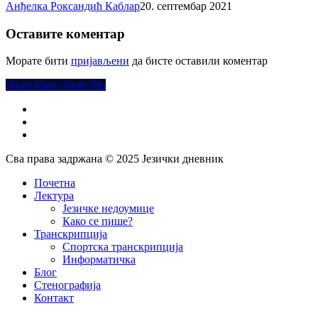
Ти
Анђелка Роксандић Каблар
20. септембар 2021
и
ја
Оставите коментар
смо
јужњаци…
Морате бити
пријављени
да бисте оставили коментар
Share
Share
Share
Share
Pin
facebook
instagram
email
Сва права задржана © 2025 Језички дневник
Close
Почетна
Menu
Лектура
Језичке недоумице
Како се пише?
Транскрипција
Спортска транскрипција
Информатичка
Блог
Стенографија
Контакт