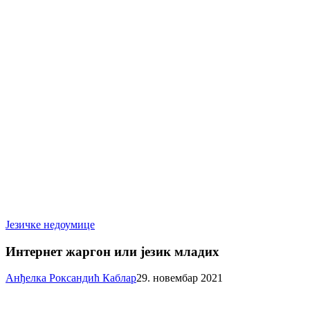
Интернет
Језичке недоумице
жаргон
или
Интернет жаргон или језик младих
језик
младих
Анђелка Роксандић Каблар
29. новембар 2021