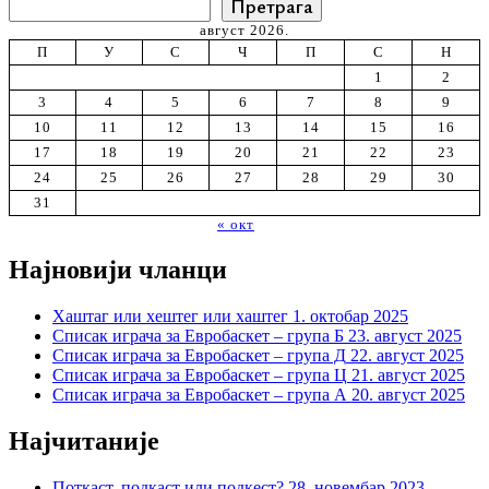
Претрага
август 2026.
П
У
С
Ч
П
С
Н
1
2
3
4
5
6
7
8
9
10
11
12
13
14
15
16
17
18
19
20
21
22
23
24
25
26
27
28
29
30
31
« окт
Најновији чланци
Хаштаг или хештег или хаштег
1. октобар 2025
Списак играча за Евробаскет – група Б
23. август 2025
Списак играча за Евробаскет – група Д
22. август 2025
Списак играча за Евробаскет – група Ц
21. август 2025
Списак играча за Евробаскет – група А
20. август 2025
Најчитаније
Поткаст, подкаст или подкест?
28. новембар 2023