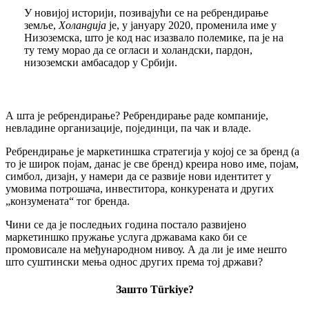
У новијој историји, позивајући се на ребрендирање
земље,
Холандија
је, у јануару 2020, променила име у
Низоземска, што је код нас изазвало полемике, па је на
ту тему морао да се огласи и холандски, пардон,
низоземски амбасадор у Србији.
А шта је ребрендирање? Ребрендирање раде компаније,
невладине организације, појединци, па чак и владе.
Ребрендирање је маркетиншка стратегија у којој се за бренд (а
то је широк појам, данас је све бренд) креира ново име, појам,
симбол, дизајн, у намери да се развије нови идентитет у
умовима потрошача, инвеститора, конкурената и других
„конзумената“ тог бренда.
Чини се да је последњих година постало развијено
маркетиншко пружање услуга државама како би се
промовисале на међународном нивоу. А да ли је име нешто
што суштински мења однос других према тој држави?
Зашто Türkiye?