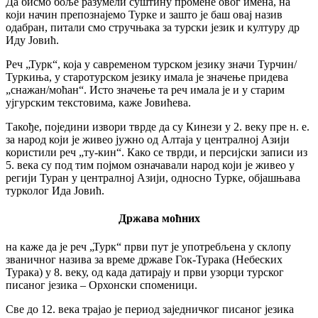
Да бисмо боље разумели суштину промене овог имена, на
који начин препознајемо Турке и зашто је баш овај назив
одабран, питали смо стручњака за турски језик и културу др
Иду Јовић.
Реч „Турк“, која у савременом турском језику значи Турчин/
Туркиња, у старотурском језику имала је значење придева
„снажан/моћан“. Исто значење та реч имала је и у старим
ујгурским текстовима, каже Јовићева.
Такође, поједини извори тврде да су Кинези у 2. веку пре н. е.
за народ који је живео јужно од Алтаја у централној Азији
користили реч „ту-кин“. Како се тврди, и персијски записи из
5. века су под тим појмом означавали народ који је живео у
регији Туран у централној Азији, односно Турке, објашњава
турколог Ида Јовић.
Држава моћних
на каже да је реч „Турк“ први пут је употребљена у склопу
званичног назива за време државе Гок-Турака (Небеских
Турака) у 8. веку, од када датирају и први узорци турског
писаног језика – Орхонски споменици.
Све до 12. века трајао је период заједничког писаног језика