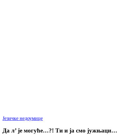
Да
Језичке недоумице
л’
је
Да л’ је могуће…?! Ти и ја смо јужњаци…
могуће…?!