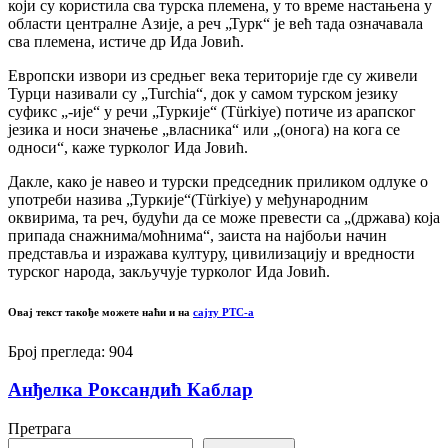
који су користила сва турска племена, у то време настањена у
области централне Азије, а реч „Турк“ је већ тада означавала
сва племена, истиче др Ида Јовић.
Европски извори из средњег века територије где су живели
Турци називали су „Turchia“, док у самом турском језику
суфикс „-ије“ у речи „Туркије“ (Türkiye) потиче из арапског
језика и носи значење „власника“ или „(онога) на кога се
односи“, каже турколог Ида Јовић.
Дакле, како је навео и турски председник приликом одлуке о
употреби назива „Туркије“(Türkiye) у међународним
оквирима, та реч, будући да се може превести са „(држава) која
припада снажнима/моћнима“, заиста на најбољи начин
представља и изражава културу, цивилизацију и вредности
турског народа, закључује турколог Ида Јовић.
Овај текст такође можете наћи и на
сајту РТС-а
Број прегледа:
904
Анђелка Роксандић Каблар
Претрага