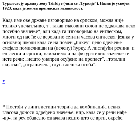
Турци своју државу зову Türkiye (чита се „Туркије“). Назив је усвојен
1923, када је земља прогласила независност.
Када име ове државе изговоримо на српском, можда није
толико упечатљиво, тј. такав гласовни склоп не одражава неко
посебно значење*, али када га изговоримо на енглеском,
многи од нас ће се вероватно сетити часова енглеског језика у
основној школи када се на помен „turkey“ цело одељење
смејало помисливши на (печену) ћурку. А листајући речник, и
енглески и српски, наилазимо и на фигуративно значење те
исте речи: „нешто унапред осуђено на пропаст”, „тотални
фијаско”, „ограничена, глупа женска особа”.
*
* Постоји у лингвистици теорија да комбинација неких
гласова доноси одређено значење: нпр. када се у речи нађе
-вр-, та реч обавезно означава нешто што се врти, окреће.