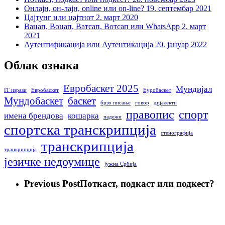
Онлајн, он-лајн, online или on-line?
19. септембар 2021
Цајтунг или цајтнот
2. март 2020
Вацап, Воцап, Ватсап, Вотсап или WhatsApp
2. март
2021
Аутентификација или Аутентикација
20. јануар 2022
Облак ознака
Евробаскет 2025
Мундијал
IT изрази
Евробаскет
Еуробаскет
Мундобаскет
баскет
брзо писање
говор
дијалекти
правопис
спорт
имена брендова
кошарка
падежи
спортска транскрипција
стенографија
транскрипција
транкрипција
језичке недоумице
јужна Србија
Previous Post
Поткаст, подкаст или подкест?