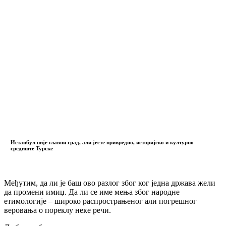
Истанбул није главни град, али јесте привредно, историјско и културно
средиште Турске
Међутим, да ли је баш ово разлог због ког једна држава жели
да промени имиџ. Да ли се име мења због народне
етимологије – широко распрострањеног али погрешног
веровања о пореклу неке речи.