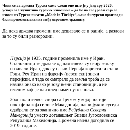
Чини се да држава Турска само следи оно што је у јануару 2020.
усвојила Скупштина турских извозника – да ће на свој роби која се
извози из Турске писати: „Made in Türkiye“, како би турски производи
били препознатљиви на међународном тржишту.
Да нека држава промени име дешавало се и раније, а разлози
за то су били разнородни.
Персија
је 1935. године променила име у Иран.
Становници те државе од памтивека су своју земљу
називали Иран, док су назив Персија користили стари
Грци. Реч Иран на фарсију (персијски) значи
персијски, а тада се сматрало да земља треба да се
назива онако како је зову њени становници, а не
именом које је наизглед наметнуто споља.
Због политичког спора са Грчком у којој постоји
покрајина која се зове Македонија, наши јужни суседи
одабрали су за званично име
Република Северна
Македонија
уместо дотадашњег Бивша Југословенска
Република Македонија. Промена имена догодила се
2019. године.