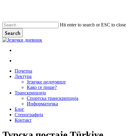
Skip
to
main
content
Hit enter to search or ESC to close
Search
Close
Search
facebook
instagram
email
search
Menu
search
Menu
Почетна
Лектура
Језичке недоумице
Како се пише?
Транскрипција
Спортска транскрипција
Информатичка
Блог
Стенографија
Контакт
Турска постаје Türkiye,