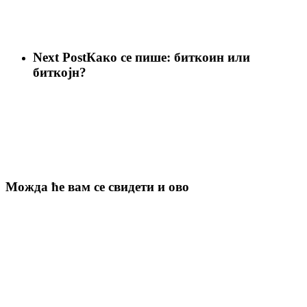
Next Post
Како се пише: биткоин или
биткојн?
Можда ће вам се свидети и ово