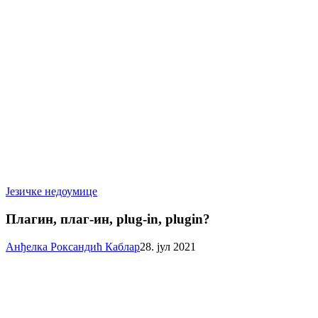
Плагин,
Језичке недоумице
плаг-
ин,
Плагин, плаг-ин, plug-in, plugin?
plug-
in,
Анђелка Роксандић Каблар
28. јул 2021
plugin?