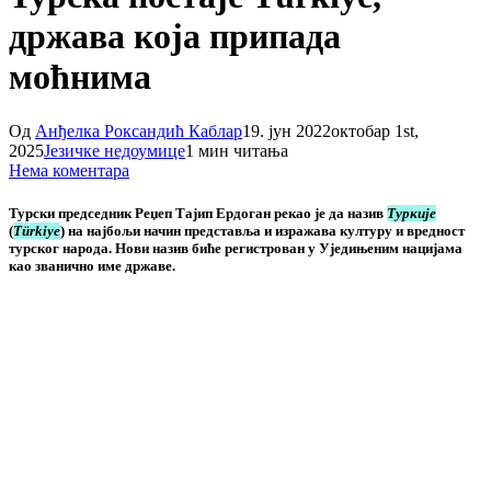
држава која припада
моћнима
Од
Анђелка Роксандић Каблар
19. јун 2022
октобар 1st,
2025
Језичке недоумице
1 мин читања
Нема коментара
Турски председник Реџеп Тајип Ердоган рекао је да назив
Туркије
(
Türkiye
) на најбољи начин представља и изражава културу и вредност
турског народа. Нови назив биће регистрован у Уједињеним нацијама
као званично име државе.