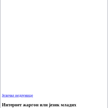
Интернет
Језичке недоумице
жаргон
или
Интернет жаргон или језик младих