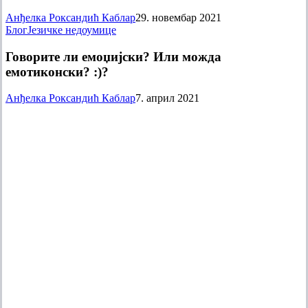
језик
младих
Анђелка Роксандић Каблар
29. новембар 2021
Говорите
Блог
Језичке недоумице
ли
емоџијски?
Говорите ли емоџијски? Или можда
Или
емотиконски? :)?
можда
емотиконски?
Анђелка Роксандић Каблар
7. април 2021
:)?