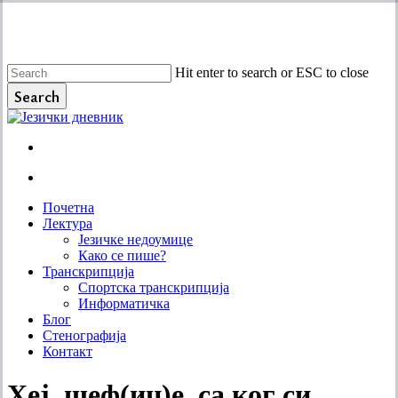
Skip
to
main
content
Hit enter to search or ESC to close
Search
Close
Search
facebook
instagram
email
search
Menu
search
Menu
Почетна
Лектура
Језичке недоумице
Како се пише?
Транскрипција
Спортска транскрипција
Информатичка
Блог
Стенографија
Контакт
Хеј, шеф(иц)е, са ког си