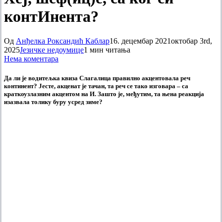
контИнента?
Од
Анђелка Роксандић Каблар
16. децембар 2021
октобар 3rd,
2025
Језичке недоумице
1 мин читања
Нема коментара
Да ли је водитељка квиза Слагалица правилно акцентовала реч
континент? Јесте, акценат је тачан, та реч се тако изговара – са
краткоузлазним акцентом на И. Зашто је, међутим, та њена реакција
изазвала толику буру усред зиме?