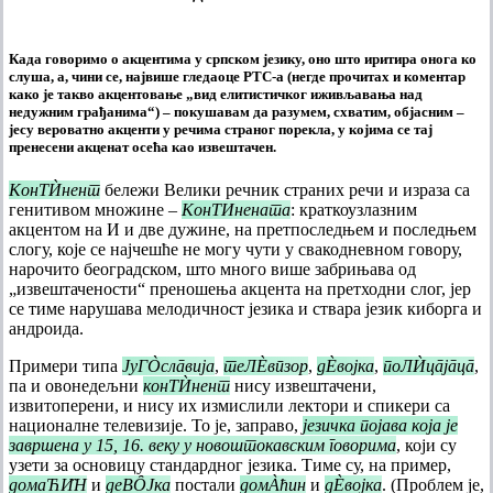
Када говоримо о акцентима у српском језику, оно што иритира онога ко
слуша, а, чини се, највише гледаоце РТС-а (негде прочитах и коментар
како је такво акцентовање „вид елитистичког иживљавања над
недужним грађанима“) – покушавам да разумем, схватим, објасним –
јесу вероватно акценти у речима страног порекла, у којима се тај
пренесени акценат осећа као извештачен.
КонТЍнент
бележи Велики речник страних речи и израза са
генитивом множине –
КонТИнената
: краткоузлазним
акцентом на И и две дужине, на претпоследњем и последњем
слогу, које се најчешће не могу чути у свакодневном говору,
нарочито београдском, што много више забрињава од
„извештачености“ преношења акцента на претходни слог, јер
се тиме нарушава мелодичност језика и ствара језик киборга и
андроида.
Примери типа
ЈуГÒслāвија
,
теЛÈвӣзор
,
дÈвојка
,
поЛЍцāјāцā
,
па и овонедељни
конТЍнент
нису извештачени,
извитоперени, и нису их измислили лектори и спикери са
националне телевизије. То је, заправо,
језичка појава која је
завршена у 15, 16. веку у новоштокавским говорима
, који су
узети за основицу стандардног језика. Тиме су, на пример,
домаЋИ̏Н
и
деВȎЈкa
постали
домÀћин
и
дÈвојка
. (Проблем је,