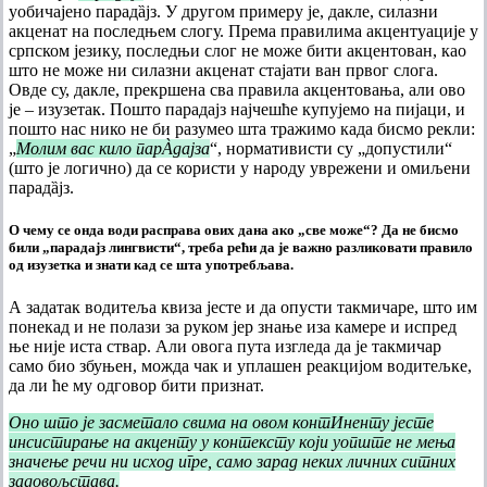
уобичајено парадȁјз. У другом примеру је, дакле, силазни
акценат на последњем слогу. Према правилима акцентуације у
српском језику, последњи слог не може бити акцентован, као
што не може ни силазни акценат стајати ван првог слога.
Овде су, дакле, прекршена сва правила акцентовања, али ово
је – изузетак. Пошто парадајз најчешће купујемо на пијаци, и
пошто нас нико не би разумео шта тражимо када бисмо рекли:
„
Молим вас кило парÀдајза
“, нормативисти су „допустили“
(што је логично) да се користи у народу уврежени и омиљени
парадȁјз.
О чему се онда води расправа ових дана ако „све може“? Да не бисмо
били „парадајз лингвисти“, треба рећи да је важно разликовати правило
од изузетка и знати кад се шта употребљава.
А задатак водитеља квиза јесте и да опусти такмичаре, што им
понекад и не полази за руком јер знање иза камере и испред
ње није иста ствар. Али овога пута изгледа да је такмичар
само био збуњен, можда чак и уплашен реакцијом водитељке,
да ли ће му одговор бити признат.
Оно што је засметало свима на овом контИненту јесте
инсистирање на акценту у контексту који уопште не мења
значење речи ни исход игре, само зарад неких личних ситних
задовољстава.