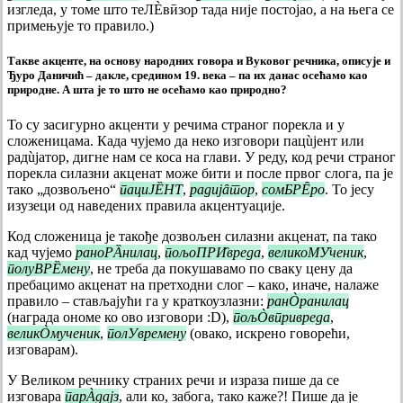
изгледа, у томе што теЛÈвӣзор тада није постојао, а на њега се
примењује то правило.)
Такве акценте, на основу народних говора и Вуковог речника, описује и
Ђуро Даничић – дакле, средином 19. века – па их данас осећамо као
природне. А шта је то што не осећамо као природно?
То су засигурно акценти у речима страног порекла и у
сложеницама. Када чујемо да неко изговори пацùјент или
радùјатор, дигне нам се коса на глави. У реду, код речи страног
порекла силазни акценат може бити и после првог слога, па је
тако „дозвољено“
пациЈȄНТ
,
радијȃтор
,
сомБРȆро
. То јесу
изузеци од наведених правила акцентуације.
Код сложеница је такође дозвољен силазни акценат, па тако
кад чујемо
раноРȀнилац
,
пољоПРИ̏вреда
,
великоМУ̏ченик
,
полуВРȄмену
, не треба да покушавамо по сваку цену да
пребацимо акценат на претходни слог – како, иначе, налаже
правило – стављајући га у краткоузлазни:
ранÒранилац
(награда ономе ко ово изговори :D),
пољÒвпривреда
,
великÒмученик
,
полУвремену
(овако, искрено говорећи,
изговарам).
У Великом речнику страних речи и израза пише да се
изговара
парÀдајз
, али ко, забога, тако каже?! Пише да је