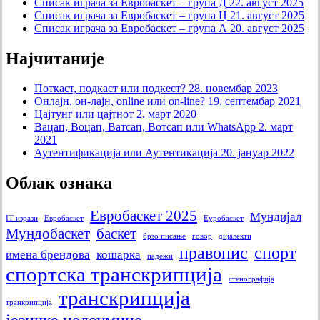
Списак играча за Евробаскет – група Д
22. август 2025
Списак играча за Евробаскет – група Ц
21. август 2025
Списак играча за Евробаскет – група А
20. август 2025
Најчитаније
Поткаст, подкаст или подкест?
28. новембар 2023
Онлајн, он-лајн, online или on-line?
19. септембар 2021
Цајтунг или цајтнот
2. март 2020
Вацап, Воцап, Ватсап, Вотсап или WhatsApp
2. март
2021
Аутентификација или Аутентикација
20. јануар 2022
Облак ознака
Евробаскет 2025
Мундијал
IT изрази
Евробаскет
Еуробаскет
Мундобаскет
баскет
брзо писање
говор
дијалекти
правопис
спорт
имена брендова
кошарка
падежи
спортска транскрипција
стенографија
транскрипција
транкрипција
језичке недоумице