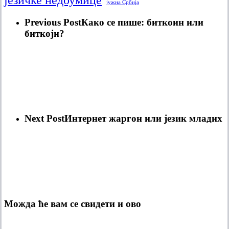
јужна Србија
Previous Post
Како се пише: биткоин или
биткојн?
Next Post
Интернет жаргон или језик младих
Можда ће вам се свидети и ово