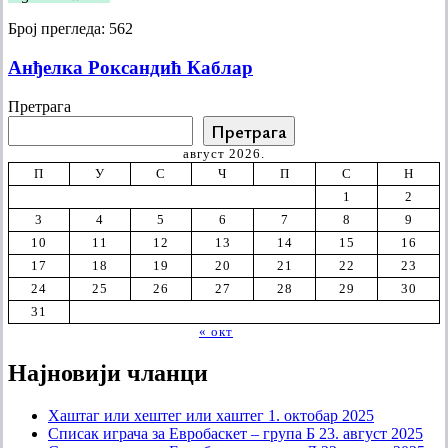
Број прегледа:
562
Анђелка Роксандић Каблар
Претрага
Претрага
август 2026.
П
У
С
Ч
П
С
Н
1
2
3
4
5
6
7
8
9
10
11
12
13
14
15
16
17
18
19
20
21
22
23
24
25
26
27
28
29
30
31
« окт
Најновији чланци
Хаштаг или хештег или хаштег
1. октобар 2025
Списак играча за Евробаскет – група Б
23. август 2025