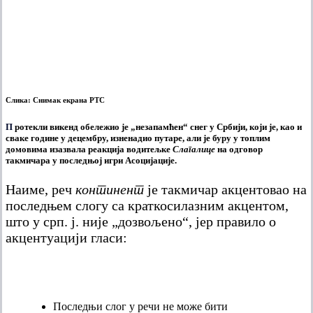
Слика: Снимак екрана РТС
П
ротекли викенд обележио је „незапамћен“ снег у Србији, који је, као и
сваке године у децембру, изненадио путаре, али је буру у топлим
домовима изазвала реакција водитељке
Слагалице
на одговор
такмичара у последњој игри Асоцијације.
Наиме, реч
континент
је такмичар акцентовао на
последњем слогу са краткосилазним акцентом,
што у срп. ј. није „дозвољено“, јер правило о
акцентуацији гласи:
Последњи слог у речи не може бити