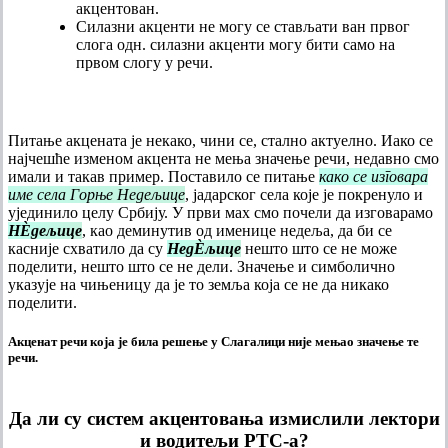
акцентован.
Силазни акценти не могу се стављати ван првог
слога одн. силазни акценти могу бити само на
првом слогу у речи.
Питање акцената је некако, чини се, стално актуелно. Иако се
најчешће изменом акцента не мења значење речи, недавно смо
имали и такав пример. Поставило се питање
како се изговара
име села Горње Недељице
, јадарског села које је покренуло и
ујединило целу Србију. У први мах смо почели да изговарамо
НÈдељице
, као деминутив од именице недеља, да би се
касније схватило да су
НедÈљице
нешто што се не може
поделити, нешто што се не дели. Значење и симболично
указује на чињеницу да је то земља која се не да никако
поделити.
Акценат речи која је била решење у Слагалици није мењао значење те
речи.
Да ли су систем акцентовања измислили лектори
и водитељи РТС-а?