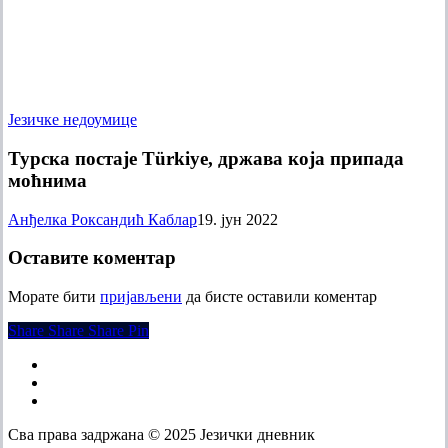
Турска
Језичке недоумице
постаје
Türkiye,
Турска постаје Türkiye, држава која припада
држава
моћнима
која
припада
Анђелка Роксандић Каблар
19. јун 2022
моћнима
Оставите коментар
Морате бити
пријављени
да бисте оставили коментар
Share
Share
Share
Share
Pin
facebook
instagram
email
Сва права задржана © 2025 Језички дневник