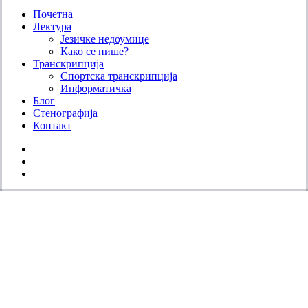
Close
Почетна
Menu
Лектура
Језичке недоумице
Како се пише?
Транскрипција
Спортска транскрипција
Информатичка
Блог
Стенографија
Контакт
facebook
instagram
email