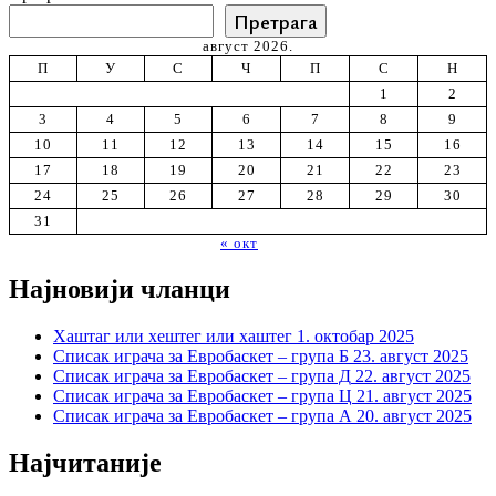
Претрага
август 2026.
П
У
С
Ч
П
С
Н
1
2
3
4
5
6
7
8
9
10
11
12
13
14
15
16
17
18
19
20
21
22
23
24
25
26
27
28
29
30
31
« окт
Најновији чланци
Хаштаг или хештег или хаштег
1. октобар 2025
Списак играча за Евробаскет – група Б
23. август 2025
Списак играча за Евробаскет – група Д
22. август 2025
Списак играча за Евробаскет – група Ц
21. август 2025
Списак играча за Евробаскет – група А
20. август 2025
Најчитаније