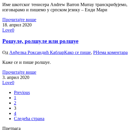
Име шкотског тенисера Andrew Barron Murray транскрибујемо,
изговарамо и пишемо у српском језику – Енди Мари
Прочитајте више
18. април 2020
Love
0
Рошуле, ролшуле или ролшуе
Од
Анђелка Роксандић Каблар
Како се пише
,
Р
Нема коментара
Каже се и пише ролшуе.
Прочитајте више
3. април 2020
Love
0
Previous
1
2
3
4
Следећа страна
Претрага