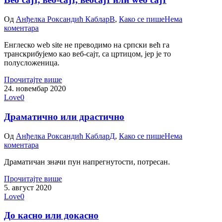
Од
Анђелка Роксандић Каблар
В
,
Како се пише
Нема
коментара
Енглеско web site не преводимо на српски већ га
транскрибујемо као веб-сајт, са цртицом, јер је то
полусложеница.
Прочитајте више
24. новембар 2020
Love
0
Драматично или драстично
Од
Анђелка Роксандић Каблар
Д
,
Како се пише
Нема
коментара
Драматичан значи пун напрегнутости, потресан.
Прочитајте више
5. август 2020
Love
0
До касно или докасно