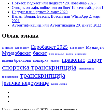
Поткаст, подкаст или подкест?
28. новембар 2023
Онлајн, он-лајн, online или on-line?
19. септембар 2021
Цајтунг или цајтнот
2. март 2020
Вацап, Воцап, Ватсап, Вотсап или WhatsApp
2. март
2021
Аутентификација или Аутентикација
20. јануар 2022
Облак ознака
Евробаскет 2025
Мундијал
IT изрази
Евробаскет
Еуробаскет
Мундобаскет
баскет
брзо писање
говор
дијалекти
правопис
спорт
имена брендова
кошарка
падежи
спортска транскрипција
стенографија
транскрипција
транкрипција
језичке недоумице
јужна Србија
facebook
instagram
email
Сва права задржана © 2025 Језички дневник