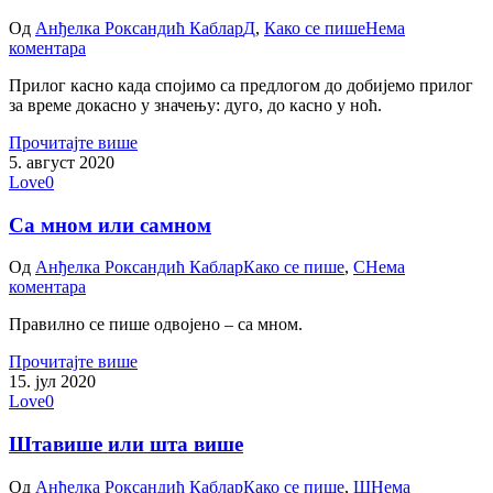
Од
Анђелка Роксандић Каблар
Д
,
Како се пише
Нема
коментара
Прилог касно када спојимо са предлогом до добијемо прилог
за време докасно у значењу: дуго, до касно у ноћ.
Прочитајте више
5. август 2020
Love
0
Са мном или самном
Од
Анђелка Роксандић Каблар
Како се пише
,
С
Нема
коментара
Правилно се пише одвојено – са мном.
Прочитајте више
15. јул 2020
Love
0
Штавише или шта више
Од
Анђелка Роксандић Каблар
Како се пише
,
Ш
Нема