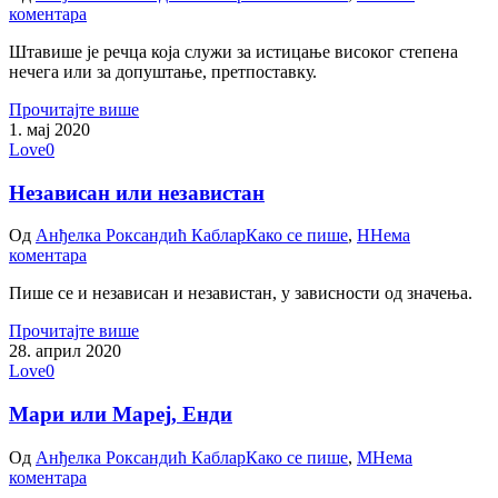
коментара
Штавише је речца која служи за истицање високог степена
нечега или за допуштање, претпоставку.
Прочитајте више
1. мај 2020
Love
0
Независан или независтан
Од
Анђелка Роксандић Каблар
Како се пише
,
Н
Нема
коментара
Пише се и независан и независтан, у зависности од значења.
Прочитајте више
28. април 2020
Love
0
Мари или Мареј, Енди
Од
Анђелка Роксандић Каблар
Како се пише
,
М
Нема
коментара