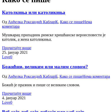
Католкиња или католикиња
Од
Анђелка Роксандић Каблар
К
,
Како се пише
Нема
коментара
Мушкарац припадник римске хришћанске вероисповести је
католик, а жена католикиња.
Прочитајте више
25. јануар 2021
Love
0
Божићни, великим или малим словом?
Од
Анђелка Роксандић Каблар
Б
,
Како се пише
Нема коментара
Божић је празник и пише се великим словом.
Прочитајте више
4. јануар 2021
Love
0
Веб сајт, веб-сајт, вебсајт или wеб сајт