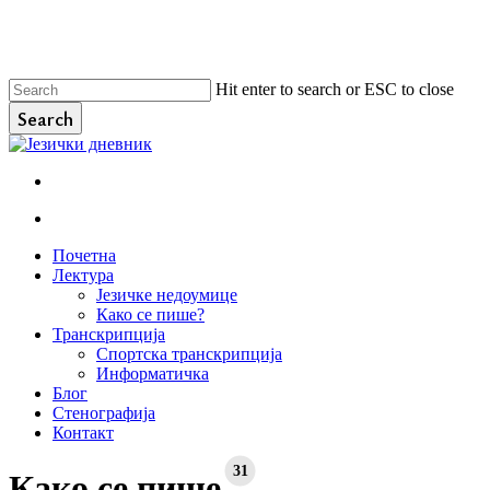
Skip
to
main
content
Hit enter to search or ESC to close
Search
Close
Search
facebook
instagram
email
search
Menu
search
Menu
Почетна
Лектура
Језичке недоумице
Како се пише?
Транскрипција
Спортска транскрипција
Информатичка
Блог
Стенографија
Контакт
31
Како се пише