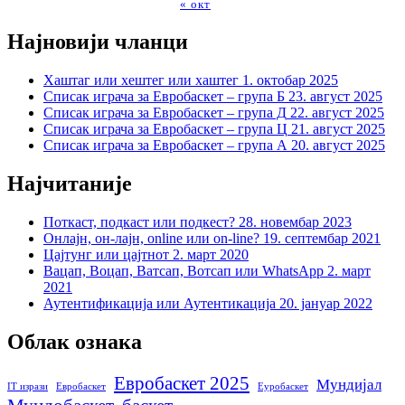
« окт
Најновији чланци
Хаштаг или хештег или хаштег
1. октобар 2025
Списак играча за Евробаскет – група Б
23. август 2025
Списак играча за Евробаскет – група Д
22. август 2025
Списак играча за Евробаскет – група Ц
21. август 2025
Списак играча за Евробаскет – група А
20. август 2025
Најчитаније
Поткаст, подкаст или подкест?
28. новембар 2023
Онлајн, он-лајн, online или on-line?
19. септембар 2021
Цајтунг или цајтнот
2. март 2020
Вацап, Воцап, Ватсап, Вотсап или WhatsApp
2. март
2021
Аутентификација или Аутентикација
20. јануар 2022
Облак ознака
Евробаскет 2025
Мундијал
IT изрази
Евробаскет
Еуробаскет