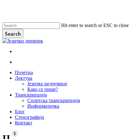
Skip
to
main
content
Hit enter to search or ESC to close
Search
Close
Search
facebook
instagram
email
search
Menu
search
Menu
Почетна
Лектура
Језичке недоумице
Како се пише?
Транскрипција
Спортска транскрипција
Информатичка
Блог
Стенографија
Контакт
1
Ц