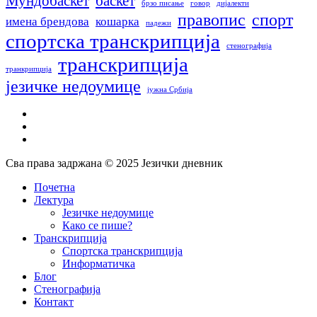
Мундобаскет
баскет
брзо писање
говор
дијалекти
правопис
спорт
имена брендова
кошарка
падежи
спортска транскрипција
стенографија
транскрипција
транкрипција
језичке недоумице
јужна Србија
facebook
instagram
email
Сва права задржана © 2025 Језички дневник
Close
Почетна
Menu
Лектура
Језичке недоумице
Како се пише?
Транскрипција
Спортска транскрипција
Информатичка
Блог
Стенографија
Контакт