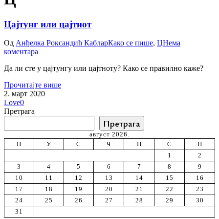
Цајтунг или цајтнот
Од
Анђелка Роксандић Каблар
Како се пише
,
Ц
Нема
коментара
Да ли сте у цајтунгу или цајтноту? Како се правилно каже?
Прочитајте више
2. март 2020
Love
0
Претрага
Претрага
август 2026.
П
У
С
Ч
П
С
Н
1
2
3
4
5
6
7
8
9
10
11
12
13
14
15
16
17
18
19
20
21
22
23
24
25
26
27
28
29
30
31