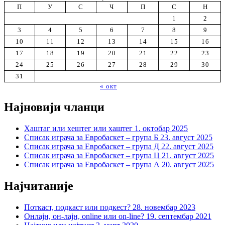
П
У
С
Ч
П
С
Н
1
2
3
4
5
6
7
8
9
10
11
12
13
14
15
16
17
18
19
20
21
22
23
24
25
26
27
28
29
30
31
« окт
Најновији чланци
Хаштаг или хештег или хаштег
1. октобар 2025
Списак играча за Евробаскет – група Б
23. август 2025
Списак играча за Евробаскет – група Д
22. август 2025
Списак играча за Евробаскет – група Ц
21. август 2025
Списак играча за Евробаскет – група А
20. август 2025
Најчитаније
Поткаст, подкаст или подкест?
28. новембар 2023
Онлајн, он-лајн, online или on-line?
19. септембар 2021