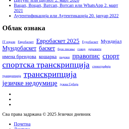
Цајтунг или цајтнот
2. март 2020
Вацап, Воцап, Ватсап, Вотсап или WhatsApp
2. март
2021
Аутентификација или Аутентикација
20. јануар 2022
Облак ознака
Евробаскет 2025
Мундијал
IT изрази
Евробаскет
Еуробаскет
Мундобаскет
баскет
брзо писање
говор
дијалекти
правопис
спорт
имена брендова
кошарка
падежи
спортска транскрипција
стенографија
транскрипција
транкрипција
језичке недоумице
јужна Србија
facebook
instagram
email
Сва права задржана © 2025 Језички дневник
Close
Почетна
Menu