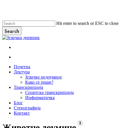
Skip
to
main
content
Hit enter to search or ESC to close
Search
Close
Search
facebook
instagram
email
search
Menu
search
Menu
Почетна
Лектура
Језичке недоумице
Како се пише?
Транскрипција
Спортска транскрипција
Информатичка
Блог
Стенографија
Контакт
1
Животне доумице