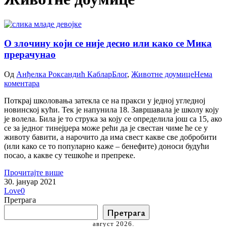
О злочину који се није десио или како се Мика
прерачунао
Од
Анђелка Роксандић Каблар
Блог
,
Животне доумице
Нема
коментара
Поткрај школовања затекла се на пракси у једној угледној
новинској кући. Тек је напунила 18. Завршавала је школу коју
је волела. Била је то струка за коју се определила још са 15, ако
се за једног тинејџера може рећи да је свестан чиме ће се у
животу бавити, а нарочито да има свест какве све добробити
(или како се то популарно каже – бенефите) доноси будући
посао, а какве су тешкоће и препреке.
Прочитајте више
30. јануар 2021
Love
0
Претрага
Претрага
август 2026.